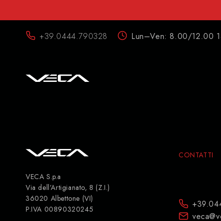
+39.0444.790328
Lun–Ven: 8.00/12.00 
CONTATTI
VECA S.p.a
Via dell’Artigianato, 8 (Z.I.)
36020 Albettone (VI)
+39.04
P.IVA 00890320245
veca@v