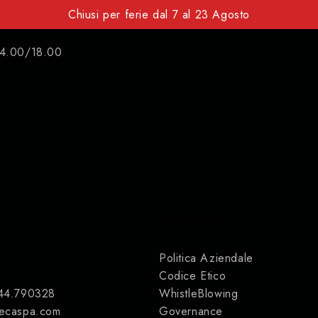
Chiusi per ferie dal 7 al 23 Agosto
14.00/18.00
INDICAZIONI
Politica Aziendale
Codice Etico
44.790328
WhistleBlowing
ecaspa.com
Governance