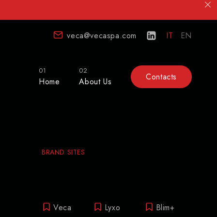
veca@vecaspa.com
IT
EN
01
02
Contacts
Home
About Us
BRAND SITES
Veca
Lyxo
Blim+