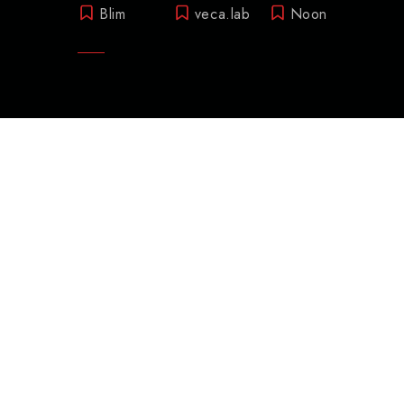
Blim
veca.lab
Noon