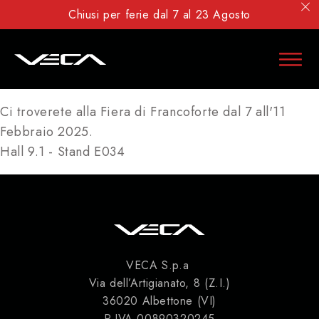
Chiusi per ferie dal 7 al 23 Agosto
Ci troverete alla Fiera di Francoforte dal 7 all'11
Febbraio 2025.
Hall 9.1 - Stand E034
VECA S.p.a
Via dell’Artigianato, 8 (Z.I.)
36020 Albettone (VI)
P.IVA 00890320245