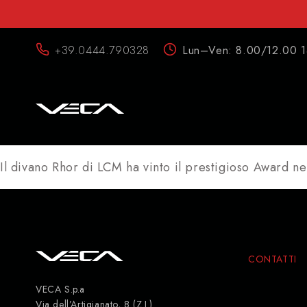
+39.0444.790328
Lun–Ven: 8.00/12.00 
Il divano Rhor di LCM ha vinto il prestigioso Award n
CONTATTI
VECA S.p.a
Via dell’Artigianato, 8 (Z.I.)