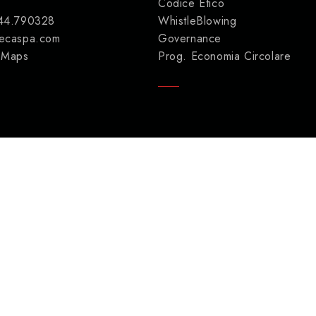
Codice Etico
44.790328
WhistleBlowing
ecaspa.com
Governance
 Maps
Prog. Economia Circolare