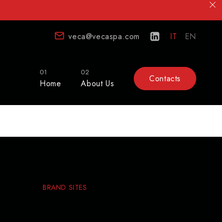
veca@vecaspa.com
IT
EN
01
02
Contacts
Home
About Us
BRAND SITES