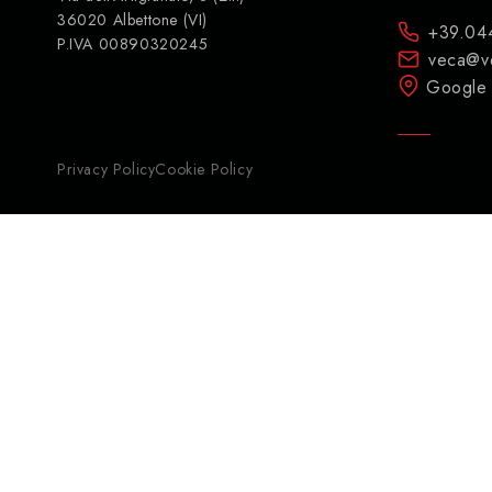
36020 Albettone (VI)
+39.04
P.IVA 00890320245
veca@v
Google
Privacy Policy
Cookie Policy