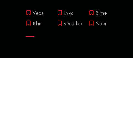
Veca
Lyxo
Blim+
Blim
veca.lab
Noon